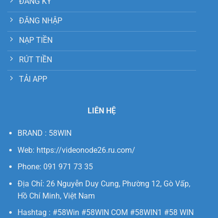
ĐĂNG KÝ
ĐĂNG NHẬP
NẠP TIỀN
RÚT TIỀN
TẢI APP
LIÊN HỆ
BRAND : 58WIN
Web: https://videonode26.ru.com/
Phone: 091 971 73 35
Địa Chỉ: 26 Nguyễn Duy Cung, Phường 12, Gò Vấp,
Hồ Chí Minh, Việt Nam
Hashtag : #58Win #58WIN COM #58WIN1 #58 WIN