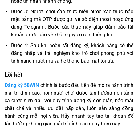
hoặc tin nhắn nhanh chóng.
Bước 3: Người chơi cần thực hiện bước xác thực bảo
mật bằng mã OTP được gửi về số điện thoại hoặc ứng
dụng Telegram. Bước xác thực này giúp đảm bảo tài
khoản được bảo vệ khỏi nguy cơ rò rỉ thông tin.
Bước 4: Sau khi hoàn tất đăng ký, khách hàng có thể
đăng nhập và trải nghiệm kho trò chơi phong phú với
tính năng mượt mà và hệ thống bảo mật tối ưu.
Lời kết
Đăng ký 58WIN
chính là bước đầu tiên để mở ra hành trình
giải trí đỉnh cao, nơi người chơi được tận hưởng nền tảng
cá cược hiện đại. Với quy trình đăng ký đơn giản, bảo mật
chặt chẽ và nhiều ưu đãi hấp dẫn, luôn sẵn sàng đồng
hành cùng mỗi hội viên. Hãy nhanh tay tạo tài khoản để
tận hưởng không gian giải trí đỉnh cao ngay hôm nay.