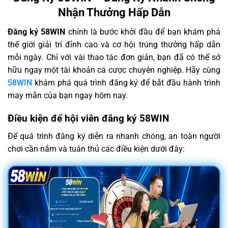
Nhận Thưởng Hấp Dẫn
Đăng ký 58WIN
chính là bước khởi đầu để bạn khám phá
thế giới giải trí đỉnh cao và cơ hội trúng thưởng hấp dẫn
mỗi ngày. Chỉ với vài thao tác đơn giản, bạn đã có thể sở
hữu ngay một tài khoản cá cược chuyên nghiệp. Hãy cùng
58WIN
khám phá quá trình đăng ký để bắt đầu hành trình
may mắn của bạn ngay hôm nay.
Điều kiện để hội viên đăng ký 58WIN
Để quá trình đăng ký diễn ra nhanh chóng, an toàn người
chơi cần nắm và tuân thủ các điều kiện dưới đây: