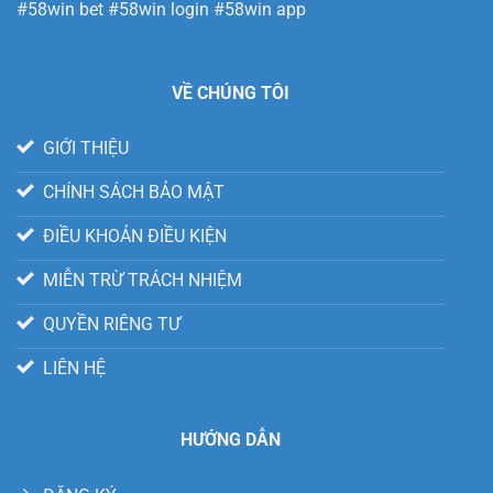
#58win bet #58win login #58win app
VỀ CHÚNG TÔI
GIỚI THIỆU
CHÍNH SÁCH BẢO MẬT
ĐIỀU KHOẢN ĐIỀU KIỆN
MIỄN TRỪ TRÁCH NHIỆM
QUYỀN RIÊNG TƯ
LIÊN HỆ
HƯỚNG DẪN