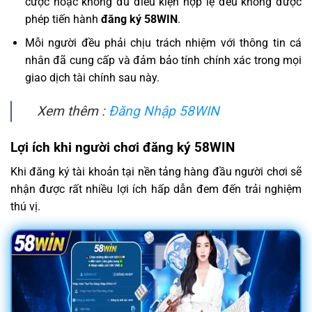
cược hoặc không đủ điều kiện hợp lệ đều không được
phép tiến hành
đăng ký 58WIN
.
Mỗi người đều phải chịu trách nhiệm với thông tin cá
nhân đã cung cấp và đảm bảo tính chính xác trong mọi
giao dịch tài chính sau này.
Xem thêm :
Đăng Nhập 58WIN
Lợi ích khi người chơi đăng ký 58WIN
Khi đăng ký tài khoản tại nền tảng hàng đầu người chơi sẽ
nhận được rất nhiều lợi ích hấp dẫn đem đến trải nghiệm
thú vị.