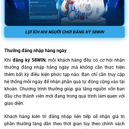
LỢI ÍCH KHI NGƯỜI CHƠI ĐĂNG KÝ 58WIN
Thưởng đăng nhập hàng ngày
Khi
đăng ký 58WIN
, mỗi khách hàng đều có cơ hội nhận
thưởng đăng nhập hằng ngày mà không cần thực hiện
thêm bất kỳ điều kiện phức tạp nào. Bạn chỉ cần truy cập
hệ thống mỗi ngày để nhận phần quà tự động cộng vào tài
khoản. Chương trình thưởng giúp gia tăng nguồn vốn ban
đầu cho thành viên mới đang trong quá trình làm quen với
giao diện.
Khách hàng kiên trì đăng nhập liên tiếp sẽ nhận giá trị
phần thưởng tăng dần theo thời gian tùy theo chính sách