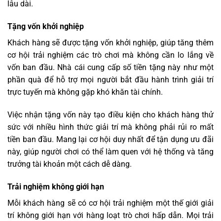
lâu dài.
Tặng vốn khởi nghiệp
Khách hàng sẽ được tặng vốn khởi nghiệp, giúp tăng thêm
cơ hội trải nghiệm các trò chơi mà không cần lo lắng về
vốn ban đầu. Nhà cái cung cấp số tiền tặng này như một
phần quà để hỗ trợ mọi người bắt đầu hành trình giải trí
trực tuyến mà không gặp khó khăn tài chính.
Việc nhận tặng vốn này tạo điều kiện cho khách hàng thử
sức với nhiều hình thức giải trí mà không phải rủi ro mất
tiền ban đầu. Mang lại cơ hội duy nhất để tận dụng ưu đãi
này, giúp người chơi có thể làm quen với hệ thống và tăng
trưởng tài khoản một cách dễ dàng.
Trải nghiệm không giới hạn
Mỗi khách hàng sẽ có cơ hội trải nghiệm một thế giới giải
trí không giới hạn với hàng loạt trò chơi hấp dẫn. Mọi trải