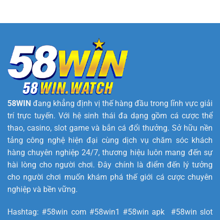
58WIN
đang khẳng định vị thế hàng đầu trong lĩnh vực giải
trí trực tuyến. Với hệ sinh thái đa dạng gồm cá cược thể
thao, casino, slot game và bắn cá đổi thưởng. Sở hữu nền
tảng công nghệ hiện đại cùng dịch vụ chăm sóc khách
hàng chuyên nghiệp 24/7, thương hiệu luôn mang đến sự
hài lòng cho người chơi. Đây chính là điểm đến lý tưởng
cho người chơi muốn khám phá thế giới cá cược chuyên
nghiệp và bền vững.
Hashtag: #58win com #58win1 #58win apk #58win slot