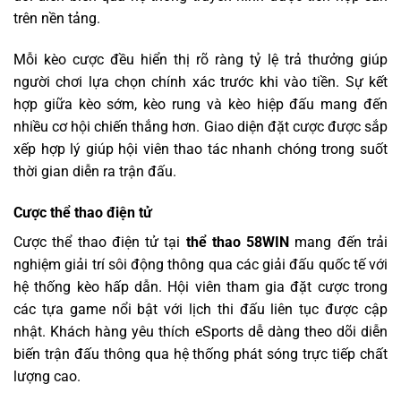
trên nền tảng.
Mỗi kèo cược đều hiển thị rõ ràng tỷ lệ trả thưởng giúp
người chơi lựa chọn chính xác trước khi vào tiền. Sự kết
hợp giữa kèo sớm, kèo rung và kèo hiệp đấu mang đến
nhiều cơ hội chiến thắng hơn. Giao diện đặt cược được sắp
xếp hợp lý giúp hội viên thao tác nhanh chóng trong suốt
thời gian diễn ra trận đấu.
Cược thể thao điện tử
Cược thể thao điện tử tại
thể thao 58WIN
mang đến trải
nghiệm giải trí sôi động thông qua các giải đấu quốc tế với
hệ thống kèo hấp dẫn. Hội viên tham gia đặt cược trong
các tựa game nổi bật với lịch thi đấu liên tục được cập
nhật. Khách hàng yêu thích eSports dễ dàng theo dõi diễn
biến trận đấu thông qua hệ thống phát sóng trực tiếp chất
lượng cao.