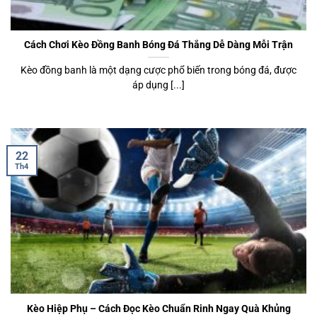
Cách Chơi Kèo Đồng Banh Bóng Đá Thắng Dễ Dàng Mỗi Trận
Kèo đồng banh là một dạng cược phổ biến trong bóng đá, được
áp dụng [...]
22
Th4
Kèo Hiệp Phụ – Cách Đọc Kèo Chuẩn Rinh Ngay Quà Khủng