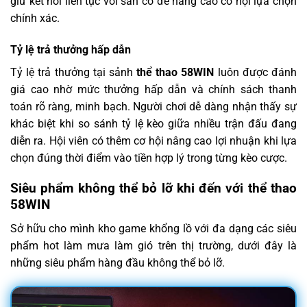
giữ kết nối liên tục với sân cỏ để nâng cao cơ hội lựa chọn
chính xác.
Tỷ lệ trả thưởng hấp dẫn
Tỷ lệ trả thưởng tại sảnh
thể thao 58WIN
luôn được đánh
giá cao nhờ mức thưởng hấp dẫn và chính sách thanh
toán rõ ràng, minh bạch. Người chơi dễ dàng nhận thấy sự
khác biệt khi so sánh tỷ lệ kèo giữa nhiều trận đấu đang
diễn ra. Hội viên có thêm cơ hội nâng cao lợi nhuận khi lựa
chọn đúng thời điểm vào tiền hợp lý trong từng kèo cược.
Siêu phẩm không thể bỏ lỡ khi đến với thể thao
58WIN
Sở hữu cho mình kho game khổng lồ với đa dạng các siêu
phẩm hot làm mưa làm gió trên thị trường, dưới đây là
những siêu phẩm hàng đầu không thể bỏ lỡ.