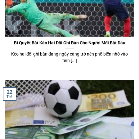
Bí Quyết Bắt Kèo Hai Đội Ghi Bàn Cho Người Mới Bắt Đầu
Kèo hai đội ghi bàn đang ngày càng trở nên phổ biến nhờ vào
tính [...]
22
Th4