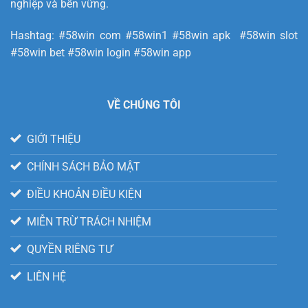
nghiệp và bền vững.
Hashtag: #58win com #58win1 #58win apk #58win slot
#58win bet #58win login #58win app
VỀ CHÚNG TÔI
GIỚI THIỆU
CHÍNH SÁCH BẢO MẬT
ĐIỀU KHOẢN ĐIỀU KIỆN
MIỄN TRỪ TRÁCH NHIỆM
QUYỀN RIÊNG TƯ
LIÊN HỆ