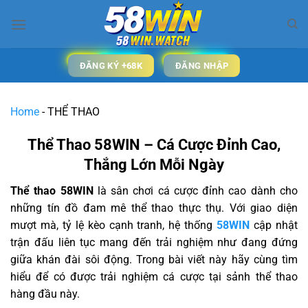
Bỏ
qua
nội
dung
ĐĂNG KÝ +68K
ĐĂNG NHẬP
Home
-
THỂ THAO
Thể Thao 58WIN – Cá Cược Đỉnh Cao,
Thắng Lớn Mỗi Ngày
Thể thao 58WIN
là sân chơi cá cược đỉnh cao dành cho
những tín đồ đam mê thể thao thực thụ. Với giao diện
mượt mà, tỷ lệ kèo cạnh tranh, hệ thống
58WIN
cập nhật
trận đấu liên tục mang đến trải nghiệm như đang đứng
giữa khán đài sôi động. Trong bài viết này hãy cùng tìm
hiểu để có được trải nghiệm cá cược tại sảnh thể thao
hàng đầu này.