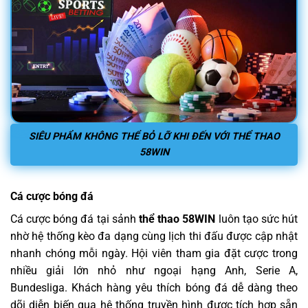
SIÊU PHẨM KHÔNG THỂ BỎ LỠ KHI ĐẾN VỚI THỂ THAO
58WIN
Cá cược bóng đá
Cá cược bóng đá tại sảnh
thể thao 58WIN
luôn tạo sức hút
nhờ hệ thống kèo đa dạng cùng lịch thi đấu được cập nhật
nhanh chóng mỗi ngày. Hội viên tham gia đặt cược trong
nhiều giải lớn nhỏ như ngoại hạng Anh, Serie A,
Bundesliga. Khách hàng yêu thích bóng đá dễ dàng theo
dõi diễn biến qua hệ thống truyền hình được tích hợp sẵn