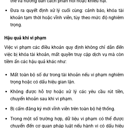
thể và hướng dẫn cách phản hồi hoặc khiếu nại.
Đưa ra quyết định xử lý cuối cùng: cảnh báo, khóa tài
khoản tạm thời hoặc vĩnh viễn, tùy theo mức độ nghiêm
trọng.
Hậu quả khi vi phạm
Việc vi phạm các điều khoản quy định không chỉ dẫn đến
việc bị khóa tài khoản, mất quyền truy cập dịch vụ mà còn
tiềm ẩn các hậu quả khác như:
Mất toàn bộ số dư trong tài khoản nếu vi phạm nghiêm
trọng hoặc có dấu hiệu gian lận.
Không được hỗ trợ hoặc xử lý các yêu cầu rút tiền,
chuyển khoản sau khi vi phạm.
Bị cấm đăng ký mới vĩnh viễn trên toàn bộ hệ thống.
Trong một số trường hợp, dữ liệu vi phạm có thể được
chuyển đến cơ quan pháp luật nếu hành vi có dấu hiệu