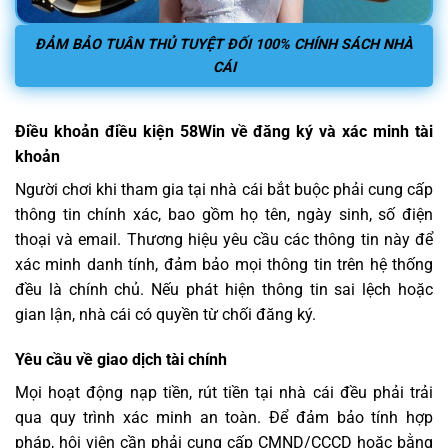
ĐẢM BẢO TUÂN THỦ TUYỆT ĐỐI 100% CHÍNH SÁCH NHÀ
CÁI
Điều khoản điều kiện 58Win về đăng ký và xác minh tài
khoản
Người chơi khi tham gia tại nhà cái bắt buộc phải cung cấp
thông tin chính xác, bao gồm họ tên, ngày sinh, số điện
thoại và email. Thương hiệu yêu cầu các thông tin này để
xác minh danh tính, đảm bảo mọi thông tin trên hệ thống
đều là chính chủ. Nếu phát hiện thông tin sai lệch hoặc
gian lận, nhà cái có quyền từ chối đăng ký.
Yêu cầu về giao dịch tài chính
Mọi hoạt động nạp tiền, rút tiền tại nhà cái đều phải trải
qua quy trình xác minh an toàn. Để đảm bảo tính hợp
pháp, hội viên cần phải cung cấp CMND/CCCD hoặc bằng