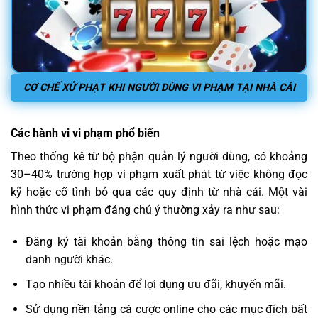
CƠ CHẾ XỬ PHẠT KHI NGƯỜI DÙNG VI PHẠM TẠI NHÀ CÁI
Các hành vi vi phạm phổ biến
Theo thống kê từ bộ phận quản lý người dùng, có khoảng
30–40% trường hợp vi phạm xuất phát từ việc không đọc
kỹ hoặc cố tình bỏ qua các quy định từ nhà cái. Một vài
hình thức vi phạm đáng chú ý thường xảy ra như sau:
Đăng ký tài khoản bằng thông tin sai lệch hoặc mạo
danh người khác.
Tạo nhiều tài khoản để lợi dụng ưu đãi, khuyến mãi.
Sử dụng nền tảng cá cược online cho các mục đích bất