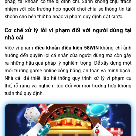
pháp, tài khoản có thể bị đình chỉ. Sảnh không chịu trách
nhiệm với các trường hợp người chơi chia sẻ thông tin tài
khoản cho bên thứ ba hoặc vi phạm quy định đặt cược.
Cơ chế xử lý lỗi vi phạm đối với người dùng tại
nhà cái
Việc vi phạm
điều khoản điều kiện 58WIN
không chỉ ảnh
hưởng đến quyền lợi cá nhân của người dùng mà còn gây
ra những hậu quả pháp lý nghiêm trọng. Để xây dựng một
môi trường game online công bằng, an toàn và minh bạch.
Nhà cái đã thiết lập hệ thống quy trình xử lý vi phạm cụ
thể, rõ ràng và nghiêm túc đối với mọi trường hợp không
tuân thủ quy định.