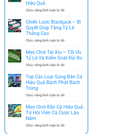
Baccarat
Người
Hiệu Quả
–
Mới
ở
Chức năng bình luận bị tắt
Cải
Bắt
Nhóm
Thiện
Đầu
Kéo
Kỹ
Chiến Lược Blackjack – Bí
Baccarat
Năng
Quyết Giúp Tăng Tỷ Lệ
Và
Cá
Thắng Cao
Bí
Cược
ở
Chức năng bình luận bị tắt
Quyết
Của
Chiến
Tham
Bạn
Lược
Gia
Mẹo Chơi Tài Xỉu – Tối Ưu
Blackjack
An
Tỷ Lệ Và Kiểm Soát Rủi Ro
–
Toàn,
ở
Chức năng bình luận bị tắt
Bí
Hiệu
Mẹo
Quyết
Quả
Chơi
Top Các Loại Súng Bắn Cá
Giúp
Tài
Tăng
Hiệu Quả Bách Phát Bách
Xỉu
Tỷ
Trúng
–
Lệ
ở
Chức năng bình luận bị tắt
Tối
Thắng
Top
Ưu
Cao
Các
Tỷ
Mẹo Chơi Bắn Cá Hiệu Quả
Loại
Lệ
Từ Hội Viên Cá Cược Lâu
Súng
Và
Năm
Bắn
Kiểm
ở
Chức năng bình luận bị tắt
Cá
Soát
Mẹo
Hiệu
Rủi