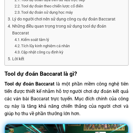
Tool dự đoán theo chiến lược cổ điển
Tool dự đoán sử dụng học máy
Lý do người chơi nên sử dụng công cụ dự đoán Baccarat
Những điều quan trọng trong sử dụng tool dự đoán
Baccarat
Kiểm soát tâm lý
Tích lũy kinh nghiệm cá nhân
Cập nhật công cụ định kỳ
Lời kết
Tool dự đoán Baccarat là gì?
Tool dự đoán Baccarat
là một phần mềm công nghệ tiên
tiến được thiết kế nhằm hỗ trợ người chơi dự đoán kết quả
các ván bài Baccarat trực tuyến. Mục đích chính của công
cụ này là tăng khả năng chiến thắng của người chơi và
giúp họ thu về phần thưởng lớn hơn.