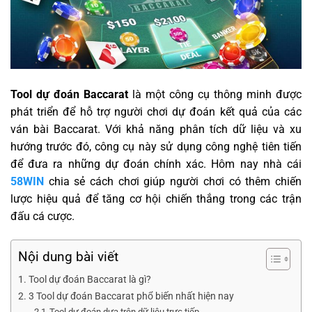
Tool dự đoán Baccarat
là một công cụ thông minh được
phát triển để hỗ trợ người chơi dự đoán kết quả của các
ván bài Baccarat. Với khả năng phân tích dữ liệu và xu
hướng trước đó, công cụ này sử dụng công nghệ tiên tiến
để đưa ra những dự đoán chính xác. Hôm nay nhà cái
58WIN
chia sẻ cách chơi giúp người chơi có thêm chiến
lược hiệu quả để tăng cơ hội chiến thắng trong các trận
đấu cá cược.
Nội dung bài viết
Tool dự đoán Baccarat là gì?
3 Tool dự đoán Baccarat phổ biến nhất hiện nay
Tool dự đoán dựa trên dữ liệu trực tiếp