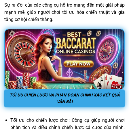
Sự ra đời của các công cụ hỗ trợ mang đến một giải pháp
mạnh mẽ, giúp người chơi tối ưu hóa chiến thuật và gia
tăng cơ hội chiến thắng.
TỐI ƯU CHIẾN LƯỢC VÀ PHÁN ĐOÁN CHÍNH XÁC KẾT QUẢ
VÁN BÀI
Tối ưu cho chiến lược chơi: Công cụ giúp người chơi
phân tích và điều chỉnh chiến lược cá cược của mình.