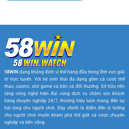
Chơi
Quả
Ro
Bắn
Bách
Cá
Phát
Hiệu
Bách
Quả
Trúng
Từ
Hội
Viên
Cá
Cược
Lâu
Năm
58WIN
đang khẳng định vị thế hàng đầu trong lĩnh vực giải
trí trực tuyến. Với hệ sinh thái đa dạng gồm cá cược thể
thao, casino, slot game và bắn cá đổi thưởng. Sở hữu nền
tảng công nghệ hiện đại cùng dịch vụ chăm sóc khách
hàng chuyên nghiệp 24/7, thương hiệu luôn mang đến sự
hài lòng cho người chơi. Đây chính là điểm đến lý tưởng
cho người chơi muốn khám phá thế giới cá cược chuyên
nghiệp và bền vững.