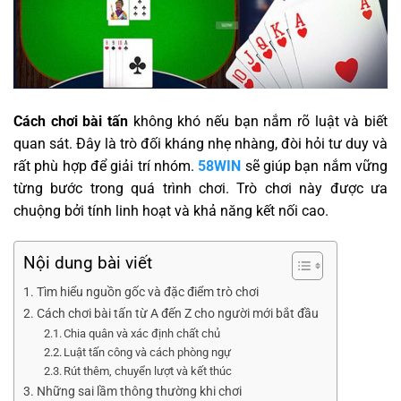
Cách chơi bài tấn
không khó nếu bạn nắm rõ luật và biết
quan sát. Đây là trò đối kháng nhẹ nhàng, đòi hỏi tư duy và
rất phù hợp để giải trí nhóm.
58WIN
sẽ giúp bạn nắm vững
từng bước trong quá trình chơi. Trò chơi này được ưa
chuộng bởi tính linh hoạt và khả năng kết nối cao.
Nội dung bài viết
Tìm hiểu nguồn gốc và đặc điểm trò chơi
Cách chơi bài tấn từ A đến Z cho người mới bắt đầu
Chia quân và xác định chất chủ
Luật tấn công và cách phòng ngự
Rút thêm, chuyển lượt và kết thúc
Những sai lầm thông thường khi chơi