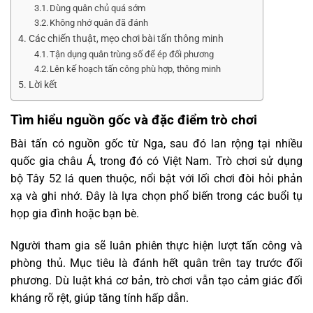
Dùng quân chủ quá sớm
Không nhớ quân đã đánh
Các chiến thuật, mẹo chơi bài tấn thông minh
Tận dụng quân trùng số để ép đối phương
Lên kế hoạch tấn công phù hợp, thông minh
Lời kết
Tìm hiểu nguồn gốc và đặc điểm trò chơi
Bài tấn có nguồn gốc từ Nga, sau đó lan rộng tại nhiều
quốc gia châu Á, trong đó có Việt Nam. Trò chơi sử dụng
bộ Tây 52 lá quen thuộc, nổi bật với lối chơi đòi hỏi phản
xạ và ghi nhớ. Đây là lựa chọn phổ biến trong các buổi tụ
họp gia đình hoặc bạn bè.
Người tham gia sẽ luân phiên thực hiện lượt tấn công và
phòng thủ. Mục tiêu là đánh hết quân trên tay trước đối
phương. Dù luật khá cơ bản, trò chơi vẫn tạo cảm giác đối
kháng rõ rệt, giúp tăng tính hấp dẫn.