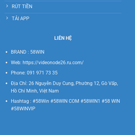
RÚT TIỀN
TẢI APP
LIÊN HỆ
BRAND : 58WIN
Web: https://videonode26.ru.com/
Phone: 091 971 73 35
Địa Chỉ: 26 Nguyễn Duy Cung, Phường 12, Gò Vấp,
Hồ Chí Minh, Việt Nam
Hashtag : #58Win #58WIN COM #58WIN1 #58 WIN
#58WINVIP