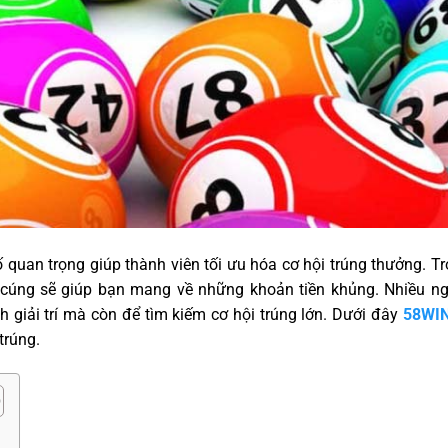
 quan trọng giúp thành viên tối ưu hóa cơ hội trúng thưởng. T
 cúng sẽ giúp bạn mang về những khoản tiền khủng. Nhiều n
nh giải trí mà còn để tìm kiếm cơ hội trúng lớn. Dưới đây
58WI
 trúng.