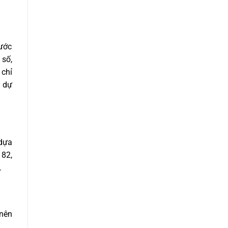
rước
 số,
 chỉ
n dự
 dựa
 82,
ần.
nên