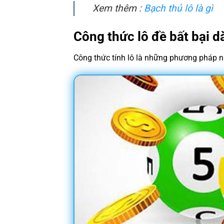
Xem thêm :
B
ạch thủ lô là gì
Công thức lô đề bất bại 
Công thức tính lô là những phương pháp 