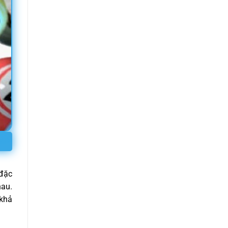
 đặc
hau.
 khả