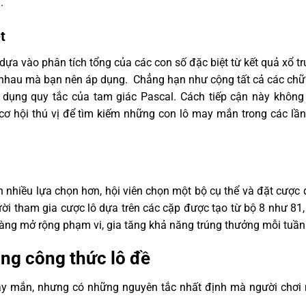
n.
ệt
 dựa vào phân tích tổng của các con số đặc biệt từ kết quả xổ t
 nhau mà bạn nên áp dụng. Chẳng hạn như cộng tất cả các chữ
ử dụng quy tắc của tam giác Pascal. Cách tiếp cận này không
ơ hội thú vị để tìm kiếm những con lô may mắn trong các lầ
 nhiều lựa chọn hơn, hội viên chọn một bộ cụ thể và đặt cược
ời tham gia cược lô dựa trên các cặp được tạo từ bộ 8 như 81,
ễ dàng mở rộng phạm vi, gia tăng khả năng trúng thưởng mỗi tu
ụng công thức lô đề
y mắn, nhưng có những nguyên tắc nhất định mà người chơi 