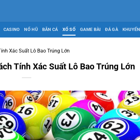
CASINO
NỔ HŨ
BẮN CÁ
XỔ SỐ
GAME BÀI
ĐÁ GÀ
KHUYẾN
ính Xác Suất Lô Bao Trúng Lớn
ách Tính Xác Suất Lô Bao Trúng Lớn