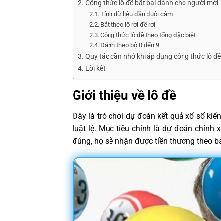
Công thức lô đề bất bại dành cho người mới
Tính dữ liệu đầu đuôi câm
Bắt theo lô rơi đề rơi
Công thức lô đề theo tổng đặc biệt
Đánh theo bộ 0 đến 9
Quy tắc cần nhớ khi áp dụng công thức lô đề
Lời kết
Giới thiệu về lô đề
Đây là trò chơi dự đoán kết quả xổ số kiế
luật lệ. Mục tiêu chính là dự đoán chính 
đúng, họ sẽ nhận được tiền thưởng theo b