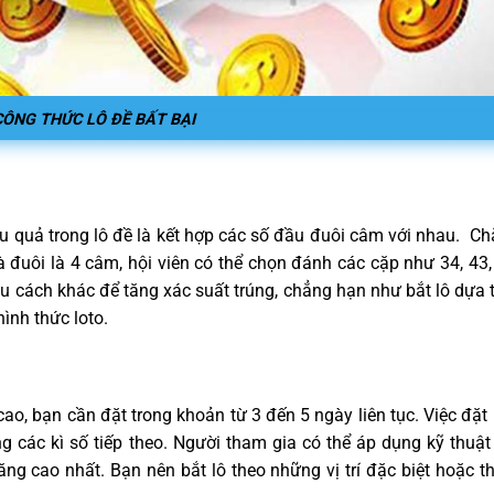
CÔNG THỨC LÔ ĐỀ BẤT BẠI
 quả trong lô đề là kết hợp các số đầu đuôi câm với nhau. C
à đuôi là 4 câm, hội viên có thể chọn đánh các cặp như 34, 43,
iều cách khác để tăng xác suất trúng, chẳng hạn như bắt lô dựa 
hình thức loto.
ao, bạn cần đặt trong khoản từ 3 đến 5 ngày liên tục. Việc đặt 
ng các kì số tiếp theo. Người tham gia có thể áp dụng kỹ thuật
ăng cao nhất. Bạn nên bắt lô theo những vị trí đặc biệt hoặc 