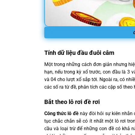
Tính dữ liệu đầu đuôi câm
Một trong những cách đơn giản nhưng hiệu
hạn, nếu trong kỳ xổ trước, con đầu là 3 v
và 04 cho lượt xổ sắp tới. Ngoài ra, có nh
các số ra từ đề, phân tích các cặp số theo 
Bắt theo lô rơi đề rơi
Công thức lô đề
này đòi hỏi sự kiên nhẫn c
tục chắc chắn sẽ có ít nhất một lô rơi tro
cầu và loại trừ để những con đề có khả n