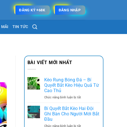
ĐĂNG KÝ +68K
ĐĂNG NHẬP
 MÃI
TIN TỨC
BÀI VIẾT MỚI NHẤT
Kèo Rung Bóng Đá – Bí
Quyết Bắt Kèo Hiệu Quả Từ
Cao Thủ
ở
Chức năng bình luận bị tắt
Kèo
Rung
Bí Quyết Bắt Kèo Hai Đội
Bóng
Ghi Bàn Cho Người Mới Bắt
Đá
Đầu
–
ở
Chức năng bình luận bị tắt
Bí